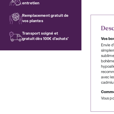
entretien
Remplacement gratuit de
vos plantes
Desc
Transport soigné et
gratuit dès 100€ d'achats*
Vos bou
Envie d
simpleme
sublime
bohème 
hypoall
recomma
avec le
cadmium
Commen
Vous po